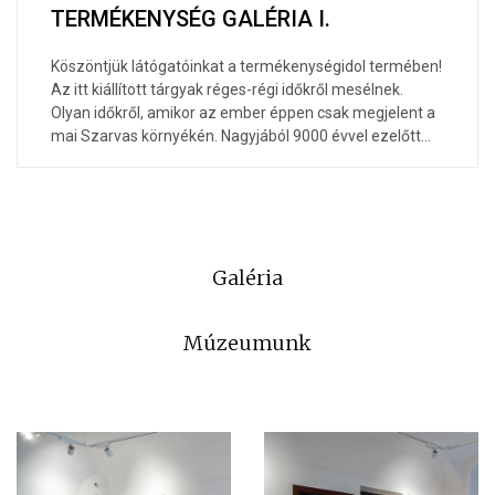
TERMÉKENYSÉG GALÉRIA I.
Köszöntjük látógatóinkat a termékenységidol termében!
Az itt kiállított tárgyak réges-régi időkről mesélnek.
Olyan időkről, amikor az ember éppen csak megjelent a
mai Szarvas környékén. Nagyjából 9000 évvel ezelőtt…
Galéria
Múzeumunk
⠀⠀⠀⠀⠀⠀⠀⠀⠀⠀⠀⠀⠀⠀⠀⠀⠀⠀⠀⠀⠀⠀⠀⠀⠀⠀⠀⠀⠀⠀⠀⠀