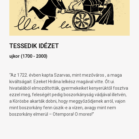
TESSEDIK IDÉZET
ujkor (1700 - 2000)
“Az 1722. évben kapta Szarvas, mint mezőváros , a maga
kiváltságait. Ezeket Hrdina lelkész magával vitte. Őt ui.
hivatalából elmozdították, gyermekeiket kenyerüktől fosztva
ezzel meg, feleségét pedig boszorkányság vádjával illetvén,
a Körösbe akarták dobni, hogy meggyőződjenek arról, vajon
mint boszorkány fenn úszik-e a vízen, avagy mint nem
boszorkány elmerül – Otempora! O mores!”