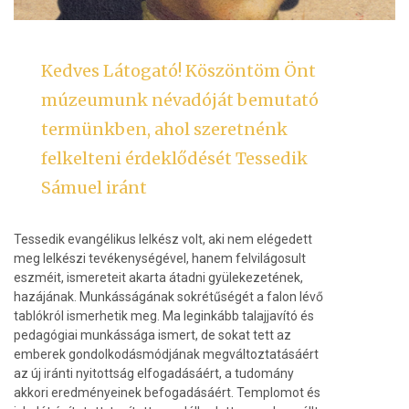
Kedves Látogató! Köszöntöm Önt
múzeumunk névadóját bemutató
termünkben, ahol szeretnénk
felkelteni érdeklődését Tessedik
Sámuel iránt
Tessedik evangélikus lelkész volt, aki nem elégedett
meg lelkészi tevékenységével, hanem felvilágosult
eszméit, ismereteit akarta átadni gyülekezetének,
hazájának. Munkásságának sokrétűségét a falon lévő
tablókról ismerhetik meg. Ma leginkább talajjavító és
pedagógiai munkássága ismert, de sokat tett az
emberek gondolkodásmódjának megváltoztatásáért
az új iránti nyitottság elfogadásáért, a tudomány
akkori eredményeinek befogadásáért. Templomot és