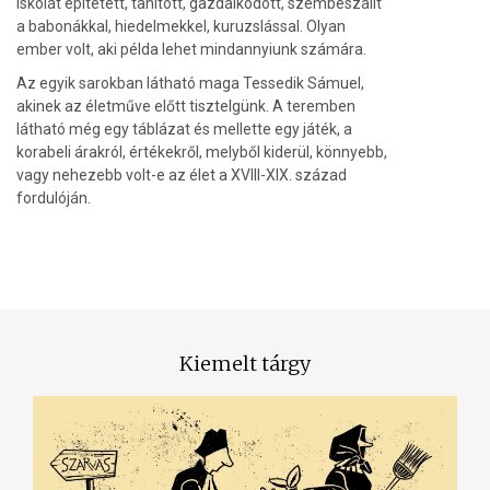
iskolát építetett, tanított, gazdálkodott, szembeszállt
a babonákkal, hiedelmekkel, kuruzslással. Olyan
ember volt, aki példa lehet mindannyiunk számára.
Az egyik sarokban látható maga Tessedik Sámuel,
akinek az életműve előtt tisztelgünk. A teremben
látható még egy táblázat és mellette egy játék, a
korabeli árakról, értékekről, melyből kiderül, könnyebb,
vagy nehezebb volt-e az élet a XVIII-XIX. század
fordulóján.
Kiemelt tárgy