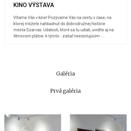
KINO VÝSTAVA
Vítame Vás v kine! Pozývame Vás na cestu v čase, na
ktorej môžete nahliadnuť do dobrodružnej histórie
mesta Szarvas. Udalosti, ktoré sa tu udiali, uvidíte aj na
filmovom plátne: k týmto - zatiaľ neexistujúcim -…
Galéria
Prvá galéria
⠀⠀⠀⠀⠀⠀⠀⠀⠀⠀⠀⠀⠀⠀⠀⠀