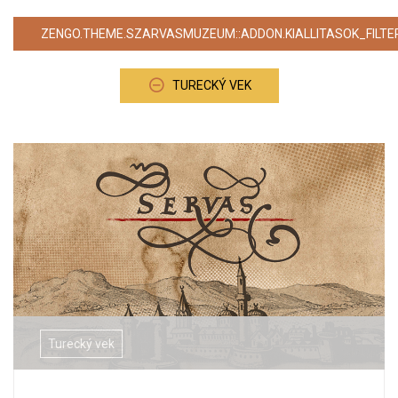
ZENGO.THEME.SZARVASMUZEUM::ADDON.KIALLITASOK_FILTE
TURECKÝ VEK
Turecký vek